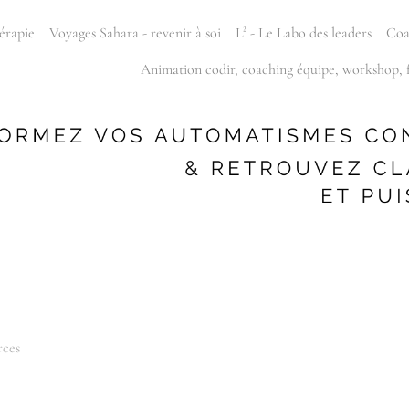
érapie
Voyages Sahara - revenir à soi
L² - Le Labo des leaders
Coa
Animation codir, coaching équipe, workshop, 
rces