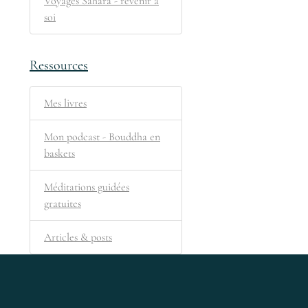
Voyages Sahara - revenir à
soi
Ressources
Mes livres
Mon podcast - Bouddha en
baskets
Méditations guidées
gratuites
Articles & posts