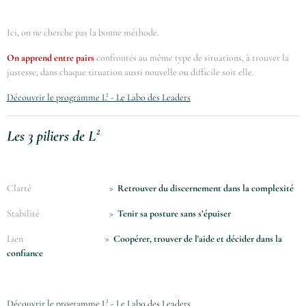
Ici, on ne cherche pas la bonne méthode.
On apprend entre pairs
confrontés au même type de situations, à trouver la
justesse, dans chaque situation aussi nouvelle ou difficile soit elle.
Découvrir le programme L² - Le Labo des Leaders
Les 3 piliers de L²
Clarté
>
Retrouver du discernement dans la complexité
Stabilité
>
Tenir sa posture sans s’épuiser
Lien
>
Coopérer, trouver de l'aide et décider dans la
confiance
Découvrir le programme L² - Le Labo des Leaders