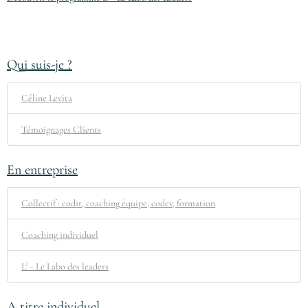
Qui suis-je ?
Céline Levita
Témoignages Clients
En entreprise
Collectif : codir, coaching équipe, codev, formation
Coaching individuel
L² - Le Labo des leaders
A titre individuel